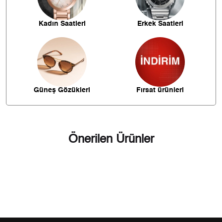
860,33 ₺
4.301,63 ₺
5
Kadın Saatleri
Erkek Saatleri
731,88 ₺
4.391,30 ₺
6
640,69 ₺
4.484,80 ₺
7
572,80 ₺
4.582,36 ₺
8
Güneş Gözükleri
Fırsat ürünleri
520,41 ₺
4.683,71 ₺
9
Önerilen Ürünler
Taksit
Taksit Tutarı
Toplam Tutar
3.939,00 ₺
3.939,00 ₺
Tek Çekim
1.969,50 ₺
3.939,00 ₺
2