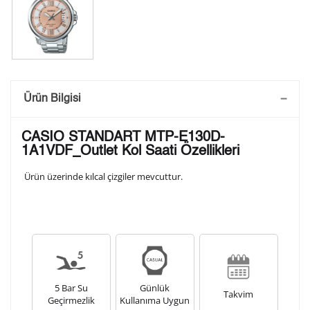
Saatini Kişiselleştir
Ürün Bilgisi
Lütfen aşağıdaki formu doldurunuz. Saatinizin metal
CASIO STANDART MTP-E130D-
arka kapağına gravür tekniği ile formda belirtmiş
1A1VDF_Outlet Kol Saati Özellikleri
olduğunuz şekilde işlenecektir.
Ürün üzerinde kılcal çizgiler mevcuttur.
1. Satır
10
/ 10
2. Satır
10
/ 10
5 Bar Su
Günlük
3. Satır
Takvim
Geçirmezlik
Kullanıma Uygun
10
/ 10