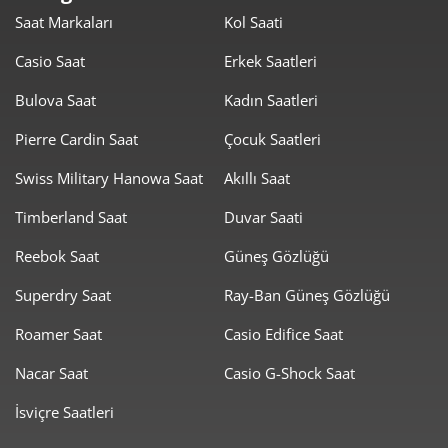
Saat Markaları
Kol Saati
Casio Saat
Erkek Saatleri
Bulova Saat
Kadın Saatleri
Taksit
Taksit Tutarı
Toplam Tutar
Pierre Cardin Saat
Çocuk Saatleri
3.939,00 ₺
3.939,00 ₺
Tek Çekim
Swiss Military Hanowa Saat
Akıllı Saat
1.969,50 ₺
3.939,00 ₺
2
Timberland Saat
Duvar Saati
Reebok Saat
Güneş Gözlüğü
1.377,75 ₺
4.133,26 ₺
3
Superdry Saat
Ray-Ban Güneş Gözlüğü
1.054,00 ₺
4.215,99 ₺
4
Roamer Saat
Casio Edifice Saat
860,33 ₺
4.301,63 ₺
5
Nacar Saat
Casio G-Shock Saat
731,88 ₺
4.391,30 ₺
6
İsviçre Saatleri
640,69 ₺
4.484,80 ₺
7