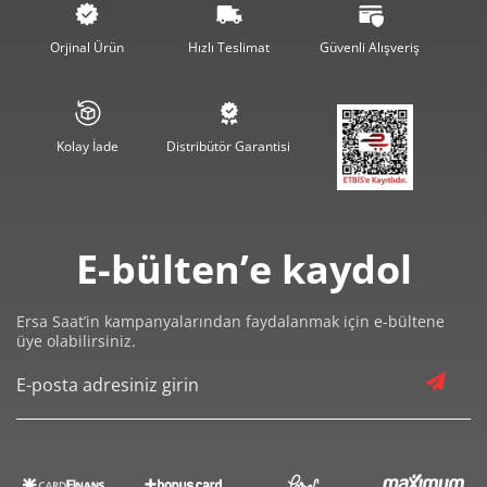
572,80 ₺
4.582,36 ₺
8
Orjinal Ürün
Hızlı Teslimat
Güvenli Alışveriş
520,41 ₺
4.683,71 ₺
9
Kolay İade
Distribütör Garantisi
Taksit
Taksit Tutarı
Toplam Tutar
E-bülten’e kaydol
3.939,00 ₺
3.939,00 ₺
Tek Çekim
Ersa Saat’in kampanyalarından faydalanmak için e-bültene
üye olabilirsiniz.
1.969,50 ₺
3.939,00 ₺
2
1.377,75 ₺
4.133,26 ₺
3
1.054,00 ₺
4.215,99 ₺
4