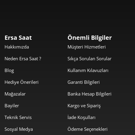
1.377,75 ₺
4.133,26 ₺
3
1.054,00 ₺
4.215,99 ₺
4
Ersa Saat
Önemli Bilgiler
860,33 ₺
4.301,63 ₺
5
Hakkımızda
Müşteri Hizmetleri
731,88 ₺
4.391,30 ₺
6
Neden Ersa Saat ?
Sıkça Sorulan Sorular
640,69 ₺
4.484,80 ₺
7
Blog
Kullanım Kılavuzları
572,80 ₺
4.582,36 ₺
8
Hediye Önerileri
Garanti Bilgileri
520,41 ₺
4.683,71 ₺
Mağazalar
Banka Hesap Bilgileri
9
Bayiler
Kargo ve Sipariş
Teknik Servis
İade Koşulları
Sosyal Medya
Ödeme Seçenekleri