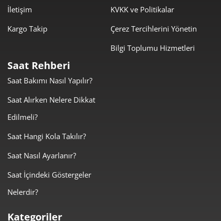
Taksit
Taksit Tutarı
Toplam Tutar
İletişim
KVKK ve Politikalar
3.939,00 ₺
3.939,00 ₺
Kargo Takip
Çerez Tercihlerini Yönetin
Tek Çekim
Bilgi Toplumu Hizmetleri
1.969,50 ₺
3.939,00 ₺
2
Saat Rehberi
1.377,75 ₺
4.133,26 ₺
3
Saat Bakımı Nasıl Yapılır?
1.054,00 ₺
4.215,99 ₺
4
Saat Alırken Nelere Dikkat
Edilmeli?
860,33 ₺
4.301,63 ₺
5
Saat Hangi Kola Takılır?
731,88 ₺
4.391,30 ₺
6
Saat Nasıl Ayarlanır?
640,69 ₺
4.484,80 ₺
7
Saat İçindeki Göstergeler
572,80 ₺
4.582,36 ₺
8
Nelerdir?
520,41 ₺
4.683,71 ₺
9
Kategoriler