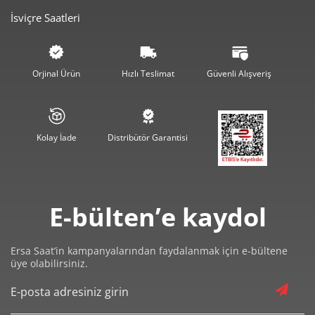
İsviçre Saatleri
4.091,99 ₺
12.275,97 ₺
3
3.130,42 ₺
12.521,67 ₺
4
Orjinal Ürün
Hızlı Teslimat
Güvenli Alışveriş
2.555,20 ₺
12.776,02 ₺
5
2.173,73 ₺
13.042,36 ₺
6
Kolay İade
Distribütör Garantisi
1.902,86 ₺
13.320,05 ₺
7
1.701,23 ₺
13.609,82 ₺
8
E-bülten’e kaydol
1.545,65 ₺
13.910,82 ₺
9
Ersa Saat’in kampanyalarından faydalanmak için e-bültene
üye olabilirsiniz.