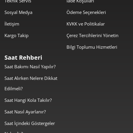
Teknik Servis
İade Koşulları
Sosyal Medya
Ödeme Seçenekleri
1.701,23 ₺
13.609,82 ₺
8
İletişim
KVKK ve Politikalar
1.545,65 ₺
13.910,82 ₺
9
Kargo Takip
Çerez Tercihlerini Yönetin
Bilgi Toplumu Hizmetleri
Saat Rehberi
Saat Bakımı Nasıl Yapılır?
Taksit
Taksit Tutarı
Toplam Tutar
Saat Alırken Nelere Dikkat
11.699,00 ₺
11.699,00 ₺
Tek Çekim
Edilmeli?
5.849,50 ₺
11.699,00 ₺
2
Saat Hangi Kola Takılır?
Saat Nasıl Ayarlanır?
4.091,99 ₺
12.275,97 ₺
3
Saat İçindeki Göstergeler
3.130,42 ₺
12.521,67 ₺
4