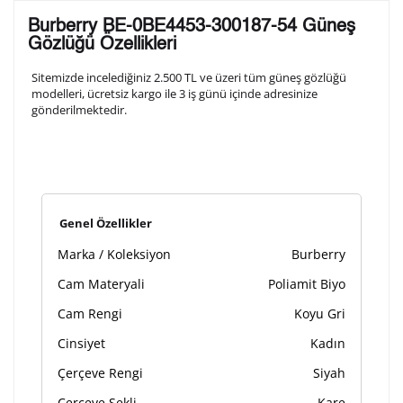
Lütfen aşağıdaki formu doldurunuz. Saatinizin metal
Burberry BE-0BE4453-300187-54 Güneş
arka kapağına gravür tekniği ile formda belirtmiş
Gözlüğü Özellikleri
olduğunuz şekilde işlenecektir.
Sitemizde incelediğiniz 2.500 TL ve üzeri tüm güneş gözlüğü
modelleri, ücretsiz kargo ile 3 iş günü içinde adresinize
gönderilmektedir.
1. Satır
10
/ 10
2. Satır
10
/ 10
Genel Özellikler
3. Satır
10
/ 10
Marka / Koleksiyon
Burberry
Lütfen font seçiniz
Cam Materyali
Poliamit Biyo
Cam Rengi
Koyu Gri
Cinsiyet
Kadın
Ön İzleme
Kişiselleştir
Vazgeç
Çerçeve Rengi
Siyah
Çerçeve Şekli
Kare