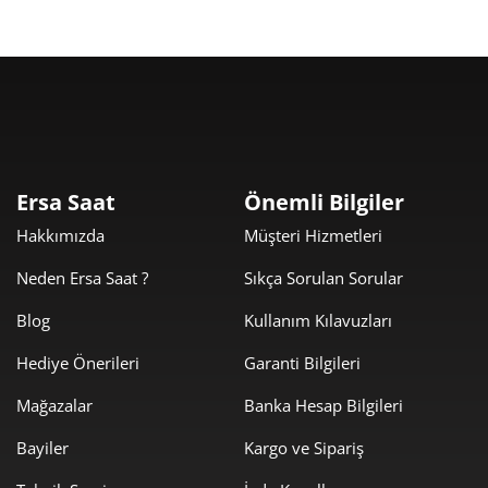
Taksit
Taksit Tutarı
Toplam Tutar
11.699,00 ₺
11.699,00 ₺
Tek Çekim
Ersa Saat
Önemli Bilgiler
Hakkımızda
Müşteri Hizmetleri
5.849,50 ₺
11.699,00 ₺
2
Neden Ersa Saat ?
Sıkça Sorulan Sorular
4.091,99 ₺
12.275,97 ₺
3
Blog
Kullanım Kılavuzları
3.130,42 ₺
12.521,67 ₺
4
Hediye Önerileri
Garanti Bilgileri
2.555,20 ₺
12.776,02 ₺
5
Mağazalar
Banka Hesap Bilgileri
2.173,73 ₺
13.042,36 ₺
6
Bayiler
Kargo ve Sipariş
1.902,86 ₺
13.320,05 ₺
7