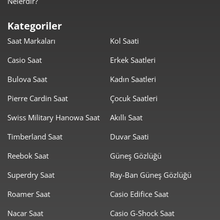
Nelerdir?
2.555,20 ₺
12.776,02 ₺
5
Kategoriler
2.173,73 ₺
13.042,36 ₺
6
Saat Markaları
Kol Saati
1.902,86 ₺
13.320,05 ₺
7
Casio Saat
Erkek Saatleri
1.701,23 ₺
13.609,82 ₺
8
Bulova Saat
Kadın Saatleri
1.545,65 ₺
13.910,82 ₺
Pierre Cardin Saat
Çocuk Saatleri
9
Swiss Military Hanowa Saat
Akıllı Saat
Timberland Saat
Duvar Saati
Reebok Saat
Güneş Gözlüğü
Taksit
Taksit Tutarı
Toplam Tutar
Superdry Saat
Ray-Ban Güneş Gözlüğü
11.699,00 ₺
11.699,00 ₺
Roamer Saat
Casio Edifice Saat
Tek Çekim
Nacar Saat
Casio G-Shock Saat
5.849,50 ₺
11.699,00 ₺
2